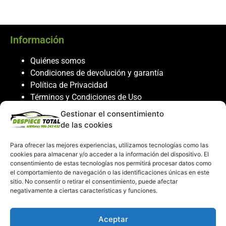
Información
Quiénes somos
Condiciones de devolución y garantía
Política de Privacidad
Términos y Condiciones de Uso
Política de Cookies
Gestionar el consentimiento
de las cookies
Servicio al cliente
Para ofrecer las mejores experiencias, utilizamos tecnologías como las
Contacto
cookies para almacenar y/o acceder a la información del dispositivo. El
986 243 432
consentimiento de estas tecnologías nos permitirá procesar datos como
el comportamiento de navegación o las identificaciones únicas en este
608 867 074
sitio. No consentir o retirar el consentimiento, puede afectar
recambiosdespiecetotal@gmail.com
negativamente a ciertas características y funciones.
Mi cuenta
Aceptar