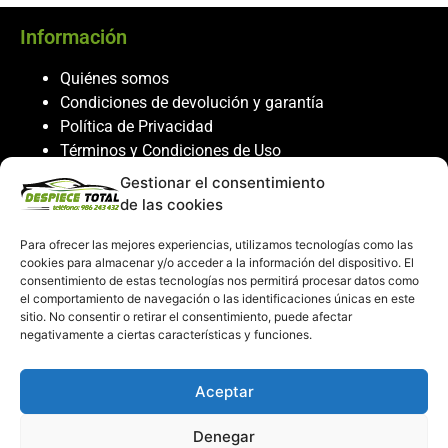
Información
Quiénes somos
Condiciones de devolución y garantía
Política de Privacidad
Términos y Condiciones de Uso
Política de Cookies
Gestionar el consentimiento
de las cookies
Servicio al cliente
Para ofrecer las mejores experiencias, utilizamos tecnologías como las
Contacto
cookies para almacenar y/o acceder a la información del dispositivo. El
986 243 432
consentimiento de estas tecnologías nos permitirá procesar datos como
el comportamiento de navegación o las identificaciones únicas en este
608 867 074
sitio. No consentir o retirar el consentimiento, puede afectar
recambiosdespiecetotal@gmail.com
negativamente a ciertas características y funciones.
Mi cuenta
Aceptar
Mi Cuenta
Denegar
Carrito de compras