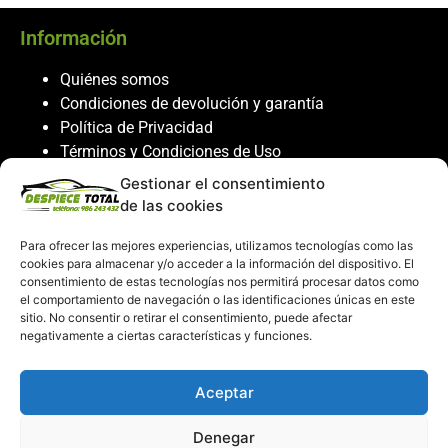
Información
Quiénes somos
Condiciones de devolución y garantía
Política de Privacidad
Términos y Condiciones de Uso
Política de Cookies
Gestionar el consentimiento
de las cookies
Servicio al cliente
Para ofrecer las mejores experiencias, utilizamos tecnologías como las
Contacto
cookies para almacenar y/o acceder a la información del dispositivo. El
986 243 432
consentimiento de estas tecnologías nos permitirá procesar datos como
el comportamiento de navegación o las identificaciones únicas en este
608 867 074
sitio. No consentir o retirar el consentimiento, puede afectar
recambiosdespiecetotal@gmail.com
negativamente a ciertas características y funciones.
Mi cuenta
Aceptar
Mi Cuenta
Denegar
Carrito de compras