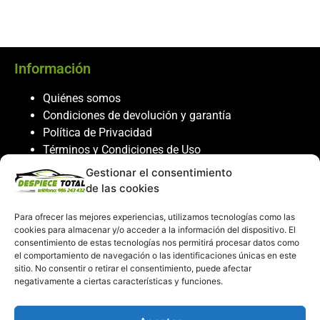
Información
Quiénes somos
Condiciones de devolución y garantía
Política de Privacidad
Términos y Condiciones de Uso
Política de Cookies
Gestionar el consentimiento
de las cookies
Servicio al cliente
Para ofrecer las mejores experiencias, utilizamos tecnologías como las
Contacto
cookies para almacenar y/o acceder a la información del dispositivo. El
986 243 432
consentimiento de estas tecnologías nos permitirá procesar datos como
el comportamiento de navegación o las identificaciones únicas en este
608 867 074
sitio. No consentir o retirar el consentimiento, puede afectar
recambiosdespiecetotal@gmail.com
negativamente a ciertas características y funciones.
Mi cuenta