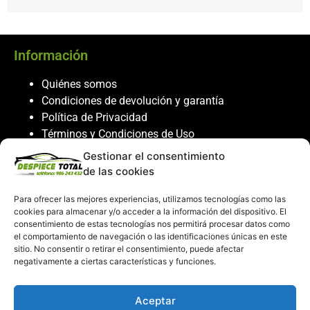
Información
Quiénes somos
Condiciones de devolución y garantía
Política de Privacidad
Términos y Condiciones de Uso
Política de Cookies
Gestionar el consentimiento
de las cookies
Servicio al cliente
Para ofrecer las mejores experiencias, utilizamos tecnologías como las
Contacto
cookies para almacenar y/o acceder a la información del dispositivo. El
986 243 432
consentimiento de estas tecnologías nos permitirá procesar datos como
el comportamiento de navegación o las identificaciones únicas en este
608 867 074
sitio. No consentir o retirar el consentimiento, puede afectar
recambiosdespiecetotal@gmail.com
negativamente a ciertas características y funciones.
Mi cuenta
Aceptar