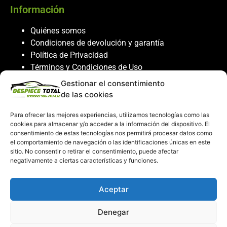
Información
Quiénes somos
Condiciones de devolución y garantía
Política de Privacidad
Términos y Condiciones de Uso
Política de Cookies
Gestionar el consentimiento
de las cookies
Servicio al cliente
Para ofrecer las mejores experiencias, utilizamos tecnologías como las
Contacto
cookies para almacenar y/o acceder a la información del dispositivo. El
986 243 432
consentimiento de estas tecnologías nos permitirá procesar datos como
el comportamiento de navegación o las identificaciones únicas en este
608 867 074
sitio. No consentir o retirar el consentimiento, puede afectar
recambiosdespiecetotal@gmail.com
negativamente a ciertas características y funciones.
Mi cuenta
Aceptar
Mi Cuenta
Denegar
Carrito de compras