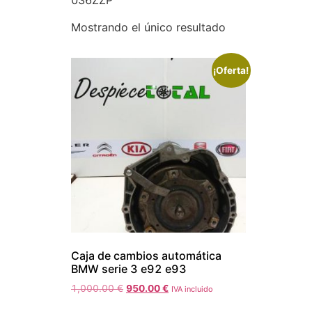
036ZZP
Mostrando el único resultado
¡Oferta!
Caja de cambios automática
BMW serie 3 e92 e93
1,000.00
€
950.00
€
IVA incluido