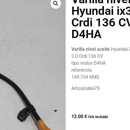
Hyundai ix
Crdi 136 C
D4HA
Varilla nivel aceite
Hyundai 
2.0 Crdi 136 CV
tipo motor D4HA
referencia
149.754 KMS
Articulodes75
12.00
€
IVA incluido