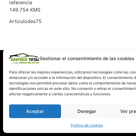
referencia
149.754 KMS
Articulodes75
Gestionar el consentimiento de las cookies
Información
Servi
Quiénes somos
C
Para ofrecer las mejores experiencias, utilizamos tecnologías como las coo
almacenar y/o acceder a la información del dispositivo. El consentimiento 
Condiciones de devolución y garantía
tecnologías nos permitirá procesar datos como el comportamiento de nave
Política de Privacidad
identificaciones únicas en este sitio. No consentir o retirar el consentimien
Términos y Condiciones de Uso
afectar negativamente a ciertas características y funciones.
Política de Cookies
Aceptar
Denegar
Ver pr
Política de cookies