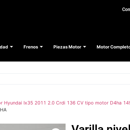
Con
idad
Frenos
Piezas Motor
Motor Complet
r Hyundai Ix35 2011 2.0 Crdi 136 CV tipo motor D4ha 1
4HA
Varilla nive