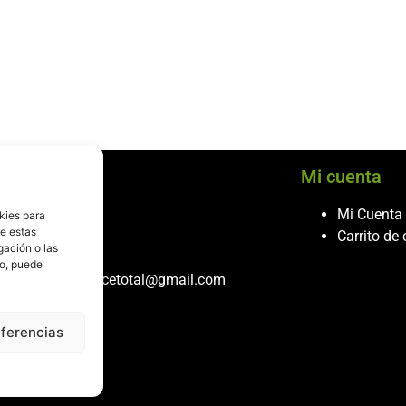
cio al cliente
Mi cuenta
ontacto
Mi Cuenta
kies para
de estas
986 243 432
Carrito de
gación o las
608 867 074
to, puede
recambiosdespiecetotal@gmail.com
eferencias