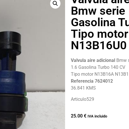
Bmw serie 
Gasolina T
Tipo moto
N13B16U0
Valvula aire adicional
Bmw s
1.6 Gasolina Turbo 140 CV
Tipo motor N13B16A N13B
Referencia 7624012
36.841 KMS
Articulo529
25.00
€
IVA incluido