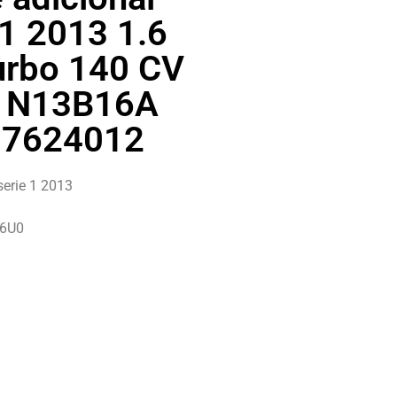
1 2013 1.6
urbo 140 CV
r N13B16A
 7624012
erie 1 2013
16U0