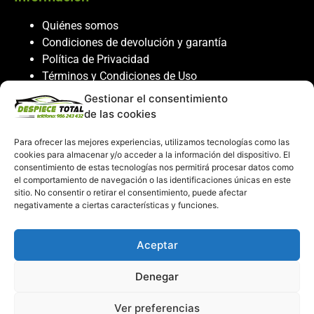
Quiénes somos
Condiciones de devolución y garantía
Política de Privacidad
Términos y Condiciones de Uso
Política de Cookies
Gestionar el consentimiento
de las cookies
Servicio al cliente
Para ofrecer las mejores experiencias, utilizamos tecnologías como las
Contacto
cookies para almacenar y/o acceder a la información del dispositivo. El
consentimiento de estas tecnologías nos permitirá procesar datos como
986 243 432
el comportamiento de navegación o las identificaciones únicas en este
608 867 074
sitio. No consentir o retirar el consentimiento, puede afectar
recambiosdespiecetotal@gmail.com
negativamente a ciertas características y funciones.
Mi cuenta
Aceptar
Mi Cuenta
Denegar
Carrito de compras
Despiece Total ©2026
Ver preferencias