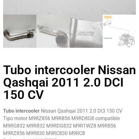
Tubo intercooler Nissan
Qashqai 2011 2.0 DCI
150 CV
Tubo intercooler
Nissan Qashqai 2011 2.0 DCI 150 CV
Tipo motor M9RZ856 M9R856 M9RD8G8 compatible
M9RG832 M9R832 M9RDG832 M9R1WZ8 M9R856
M9RZ856 M9R830 M9RC830 M9RC8