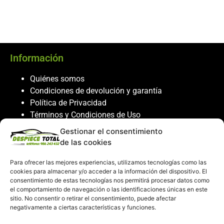
Información
Quiénes somos
Condiciones de devolución y garantía
Política de Privacidad
Términos y Condiciones de Uso
Política de Cookies
Gestionar el consentimiento
de las cookies
Servicio al cliente
Para ofrecer las mejores experiencias, utilizamos tecnologías como las
Contacto
cookies para almacenar y/o acceder a la información del dispositivo. El
986 243 432
consentimiento de estas tecnologías nos permitirá procesar datos como
el comportamiento de navegación o las identificaciones únicas en este
608 867 074
sitio. No consentir o retirar el consentimiento, puede afectar
recambiosdespiecetotal@gmail.com
negativamente a ciertas características y funciones.