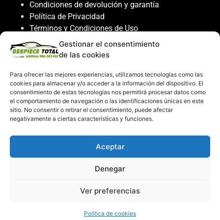
Condiciones de devolución y garantía
Política de Privacidad
Términos y Condiciones de Uso
Política de Cookies
Gestionar el consentimiento
de las cookies
Servicio al cliente
Para ofrecer las mejores experiencias, utilizamos tecnologías como las
Contacto
cookies para almacenar y/o acceder a la información del dispositivo. El
986 243 432
consentimiento de estas tecnologías nos permitirá procesar datos como
el comportamiento de navegación o las identificaciones únicas en este
608 867 074
sitio. No consentir o retirar el consentimiento, puede afectar
recambiosdespiecetotal@gmail.com
negativamente a ciertas características y funciones.
Mi cuenta
Aceptar
Mi Cuenta
Denegar
Carrito de compras
Despiece Total ©2026
Ver preferencias
Creado por
Consultor SEO
Política de cookies