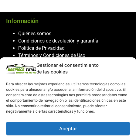
Información
Quiénes somos
Condiciones de devolución y garantía
Política de Privacidad
Términos y Condiciones de Uso
Política de Cookies
Gestionar el consentimiento
de las cookies
Servicio al cliente
Para ofrecer las mejores experiencias, utilizamos tecnologías como las
Contacto
cookies para almacenar y/o acceder a la información del dispositivo. El
986 243 432
consentimiento de estas tecnologías nos permitirá procesar datos como
el comportamiento de navegación o las identificaciones únicas en este
608 867 074
sitio. No consentir o retirar el consentimiento, puede afectar
recambiosdespiecetotal@gmail.com
negativamente a ciertas características y funciones.
Mi cuenta
Aceptar
Mi Cuenta