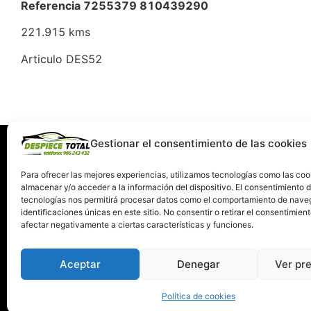
Referencia 7255379 810439290
221.915 kms
Articulo DES52
Gestionar el consentimiento de las cookies
Información
Servi
Quiénes somos
C
Para ofrecer las mejores experiencias, utilizamos tecnologías como las coo
almacenar y/o acceder a la información del dispositivo. El consentimiento 
Condiciones de devolución y garantía
tecnologías nos permitirá procesar datos como el comportamiento de nave
Política de Privacidad
identificaciones únicas en este sitio. No consentir o retirar el consentimien
Términos y Condiciones de Uso
afectar negativamente a ciertas características y funciones.
Política de Cookies
Aceptar
Denegar
Ver pr
Política de cookies