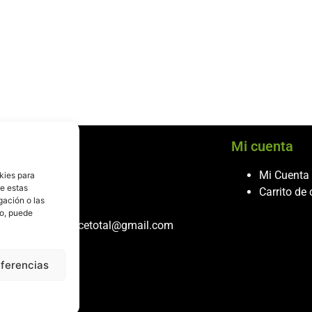
cio al cliente
Mi cuenta
ontacto
Mi Cuenta
kies para
de estas
986 243 432
Carrito de
gación o las
608 867 074
to, puede
recambiosdespiecetotal@gmail.com
eferencias