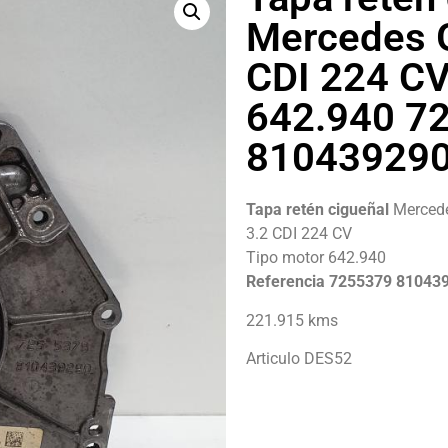
Mercedes 
CDI 224 CV
642.940 7
81043929
Tapa retén cigueñal
Merced
3.2 CDI 224 CV
Tipo motor 642.940
Referencia 7255379 81043
221.915 kms
Articulo DES52