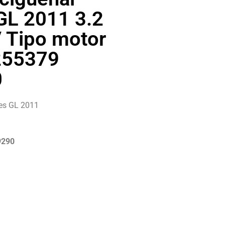
GL 2011 3.2
 Tipo motor
255379
0
es GL 2011
9290