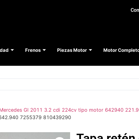
Con
idad
Frenos
Piezas Motor
Motor Complet
Mercedes Gl 2011 3.2 cdi 224cv tipo motor 642940 221
r 642.940 7255379 810439290
Tapa retén