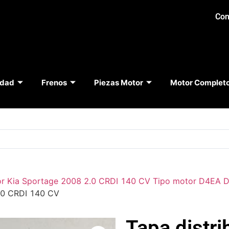
Con
idad
Frenos
Piezas Motor
Motor Complet
or Kia Sportage 2008 2.0 CRDI 140 CV Tipo motor D4EA
2.0 CRDI 140 CV
Tapa distri