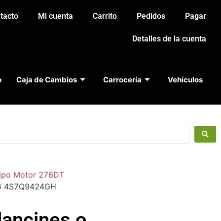
tacto
Mi cuenta
Carrito
Pedidos
Pagar
Detalles de la cuenta
o
Caja de Cambios
Carrocería
Vehículos
Tipo Motor 276DT
24G 4S7Q9424GH
lancines o