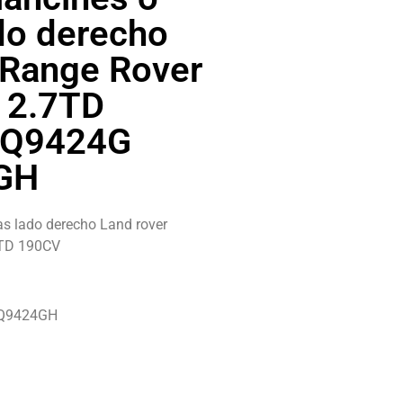
ado derecho
 Range Rover
 2.7TD
7Q9424G
GH
as lado derecho Land rover
7TD 190CV
7Q9424GH