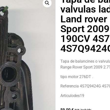
valvulas l
Land rover
Sport 2009
190CV 4S
4S7Q9424
Tapa de balancines o valvul
Range Rover Sport 2009 2.
tipo motor 276DT .
Referencia 4S7Q9424G 4S
Articulodes19
59.00
€