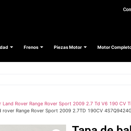
Con
idad
Frenos
Piezas Motor
Motor Complet
r Land Rover Range Rover Sport 2009 2.7 Td V6 190 CV 
Land rover Range Rover Sport 2009 2.7TD 190CV 4S7Q94
Tapa de ba