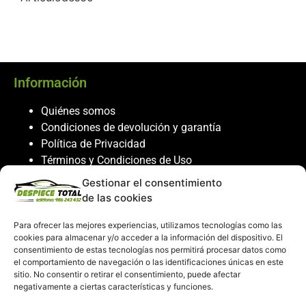
Información
Quiénes somos
Condiciones de devolución y garantía
Política de Privacidad
Términos y Condiciones de Uso
Política de Cookies
Gestionar el consentimiento
de las cookies
Servicio al cliente
Para ofrecer las mejores experiencias, utilizamos tecnologías como las
Contacto
cookies para almacenar y/o acceder a la información del dispositivo. El
986 243 432
consentimiento de estas tecnologías nos permitirá procesar datos como
el comportamiento de navegación o las identificaciones únicas en este
608 867 074
sitio. No consentir o retirar el consentimiento, puede afectar
recambiosdespiecetotal@gmail.com
negativamente a ciertas características y funciones.