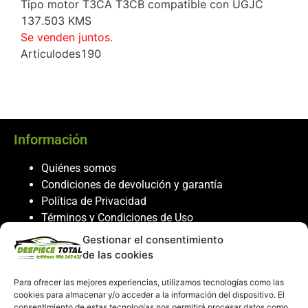
Tipo motor T3CA T3CB compatible con UGJC
137.503 KMS
Se venden juntos.
Articulodes190
Información
Quiénes somos
Condiciones de devolución y garantía
Política de Privacidad
Términos y Condiciones de Uso
Política de Cookies
Gestionar el consentimiento
de las cookies
Servicio al cliente
Para ofrecer las mejores experiencias, utilizamos tecnologías como las
Contacto
cookies para almacenar y/o acceder a la información del dispositivo. El
consentimiento de estas tecnologías nos permitirá procesar datos como