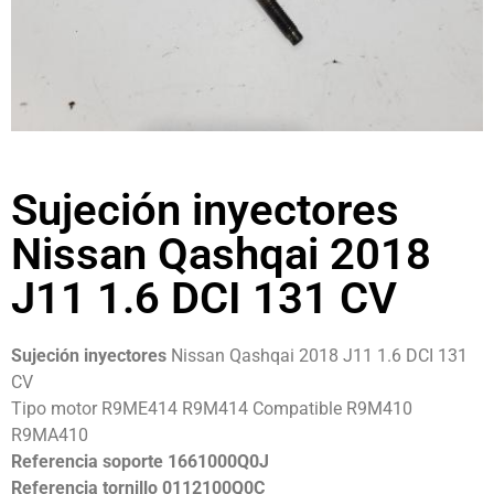
Sujeción inyectores
Nissan Qashqai 2018
J11 1.6 DCI 131 CV
Sujeción inyectores
Nissan Qashqai 2018 J11 1.6 DCI 131
CV
Tipo motor R9ME414 R9M414 Compatible R9M410
R9MA410
Referencia soporte 1661000Q0J
Referencia tornillo 0112100Q0C