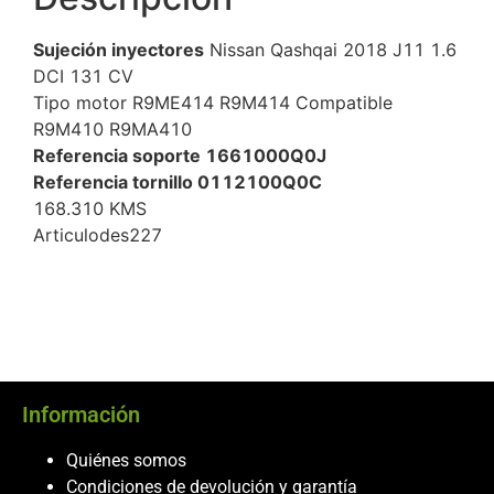
Sujeción inyectores
Nissan Qashqai 2018 J11 1.6
DCI 131 CV
Tipo motor R9ME414 R9M414 Compatible
R9M410 R9MA410
Referencia soporte 1661000Q0J
Referencia tornillo 0112100Q0C
168.310 KMS
Articulodes227
Información
Quiénes somos
Condiciones de devolución y garantía