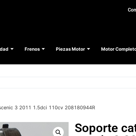
Con
idad
Frenos
Piezas Motor
Motor Complet
 scenic 3 2011 1.5dci 110cv 208180944R
Soporte ca