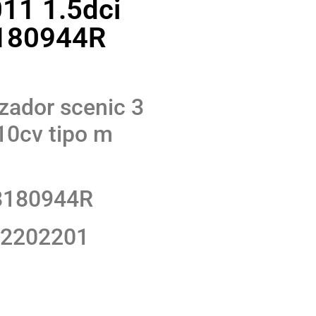
011 1.5dci
180944R
izador scenic 3
10cv tipo m
08180944R
02202201