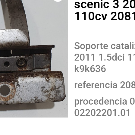
scenic 3 2
110cv 208
Soporte catal
2011 1.5dci 1
k9k636
referencia 2
procedencia 
02202201.01