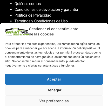
Quiénes somos
Condiciones de devolución y garantía
Política de Privacidad
Términos y Condiciones de Uso
Política de Cookies
Gestionar el consentimiento
de las cookies
Servicio al cliente
Para ofrecer las mejores experiencias, utilizamos tecnologías como las
Contacto
cookies para almacenar y/o acceder a la información del dispositivo. El
986 243 432
consentimiento de estas tecnologías nos permitirá procesar datos como
el comportamiento de navegación o las identificaciones únicas en este
608 867 074
sitio. No consentir o retirar el consentimiento, puede afectar
recambiosdespiecetotal@gmail.com
negativamente a ciertas características y funciones.
Mi cuenta
Aceptar
Mi Cuenta
Denegar
Carrito de compras
Despiece Total ©2026
Ver preferencias