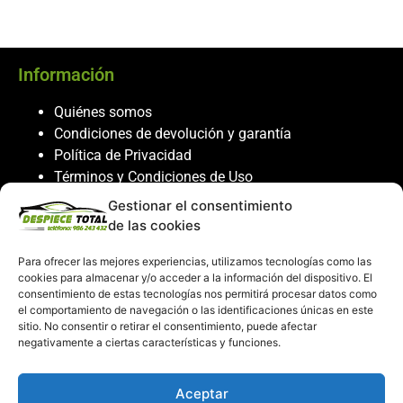
Información
Quiénes somos
Condiciones de devolución y garantía
Política de Privacidad
Términos y Condiciones de Uso
Política de Cookies
Gestionar el consentimiento
de las cookies
Servicio al cliente
Para ofrecer las mejores experiencias, utilizamos tecnologías como las
Contacto
cookies para almacenar y/o acceder a la información del dispositivo. El
986 243 432
consentimiento de estas tecnologías nos permitirá procesar datos como
el comportamiento de navegación o las identificaciones únicas en este
608 867 074
sitio. No consentir o retirar el consentimiento, puede afectar
recambiosdespiecetotal@gmail.com
negativamente a ciertas características y funciones.
Mi cuenta
Aceptar