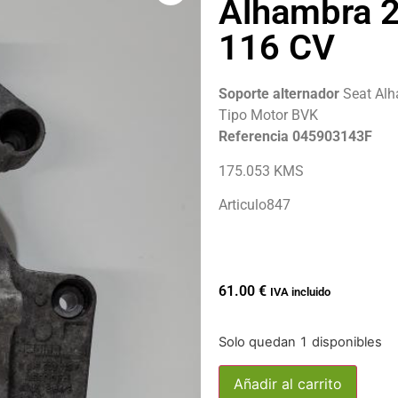
Alhambra 2
116 CV
Soporte alternador
Seat Alh
Tipo Motor BVK
Referencia 045903143F
175.053 KMS
Articulo847
61.00
€
IVA incluido
Solo quedan 1 disponibles
Añadir al carrito