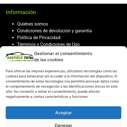
Información
Quiénes somos
Condiciones de devolución y garantía
Política de Privacidad
Términos y Condiciones de Uso
Política de Cookies
Gestionar el consentimiento
de las cookies
Servicio al cliente
Para ofrecer las mejores experiencias, utilizamos tecnologías como las
Contacto
cookies para almacenar y/o acceder a la información del dispositivo. El
986 243 432
consentimiento de estas tecnologías nos permitirá procesar datos como
el comportamiento de navegación o las identificaciones únicas en este
608 867 074
sitio. No consentir o retirar el consentimiento, puede afectar
recambiosdespiecetotal@gmail.com
negativamente a ciertas características y funciones.
Mi cuenta
Aceptar
Mi Cuenta
Denegar
Carrito de compras