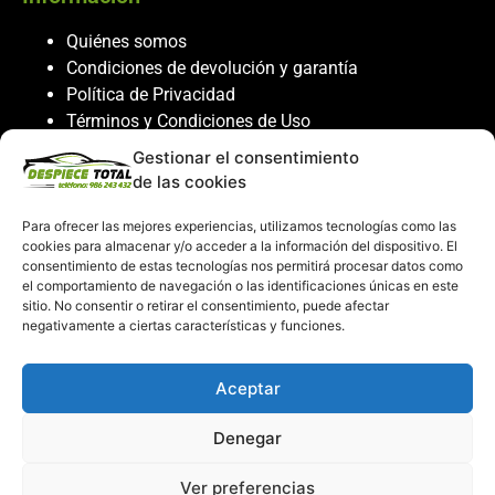
Quiénes somos
Condiciones de devolución y garantía
Política de Privacidad
Términos y Condiciones de Uso
Política de Cookies
Gestionar el consentimiento
de las cookies
Servicio al cliente
Para ofrecer las mejores experiencias, utilizamos tecnologías como las
Contacto
cookies para almacenar y/o acceder a la información del dispositivo. El
986 243 432
consentimiento de estas tecnologías nos permitirá procesar datos como
el comportamiento de navegación o las identificaciones únicas en este
608 867 074
sitio. No consentir o retirar el consentimiento, puede afectar
recambiosdespiecetotal@gmail.com
negativamente a ciertas características y funciones.
Mi cuenta
Aceptar
Mi Cuenta
Denegar
Carrito de compras
Despiece Total ©2026
Ver preferencias