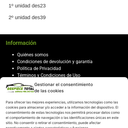
1º unidad des23
2º unidad des39
Información
Quiénes somos
Condiciones de devolución y garantía
Política de Privacidad
Términos y Condiciones de Uso
Política de Cookies
Gestionar el consentimiento
de las cookies
Servicio al cliente
Para ofrecer las mejores experiencias, utilizamos tecnologías como las
Contacto
cookies para almacenar y/o acceder a la información del dispositivo. El
986 243 432
consentimiento de estas tecnologías nos permitirá procesar datos como
el comportamiento de navegación o las identificaciones únicas en este
608 867 074
sitio. No consentir o retirar el consentimiento, puede afectar
recambiosdespiecetotal@gmail.com
negativamente a ciertas características y funciones.