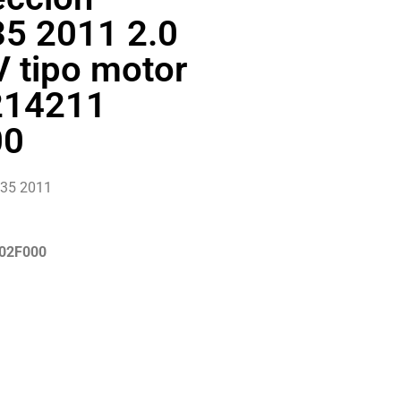
35 2011 2.0
V tipo motor
214211
00
x35 2011
002F000