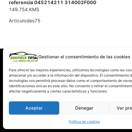
referencia 045214211 314002F000
149.754 KMS
Articulodes75
Gestionar el consentimiento de las cookies
Información
Servi
Quiénes somos
C
Para ofrecer las mejores experiencias, utilizamos tecnologías como las coo
almacenar y/o acceder a la información del dispositivo. El consentimiento 
Condiciones de devolución y garantía
tecnologías nos permitirá procesar datos como el comportamiento de nave
Política de Privacidad
identificaciones únicas en este sitio. No consentir o retirar el consentimien
Términos y Condiciones de Uso
afectar negativamente a ciertas características y funciones.
Política de Cookies
Aceptar
Denegar
Ver pr
Política de cookies