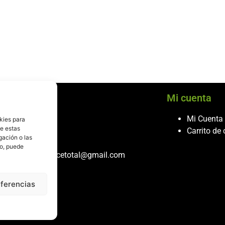
cio al cliente
Mi cuenta
ontacto
Mi Cuenta
kies para
de estas
986 243 432
Carrito de
gación o las
608 867 074
to, puede
recambiosdespiecetotal@gmail.com
eferencias