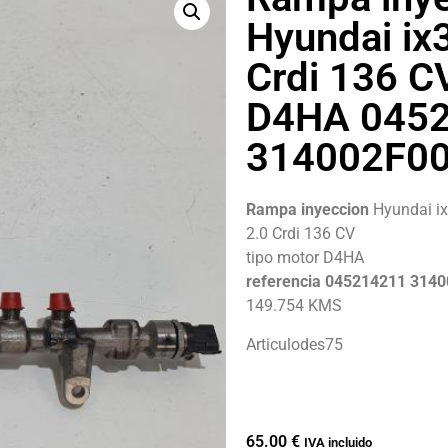
Hyundai ix
Crdi 136 C
D4HA 045
314002F0
Rampa inyeccion
Hyundai i
2.0 Crdi 136 CV
tipo motor D4HA
referencia 045214211 314
149.754 KMS
Articulodes75
65.00
€
IVA incluido