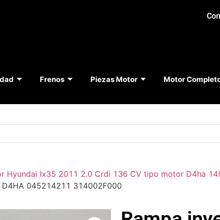
Con
idad
Frenos
Piezas Motor
Motor Complet
r Hyundai Ix35 2011 2.0 Crdi 136 CV tipo motor D4ha 1
tor D4HA 045214211 314002F000
Rampa iny