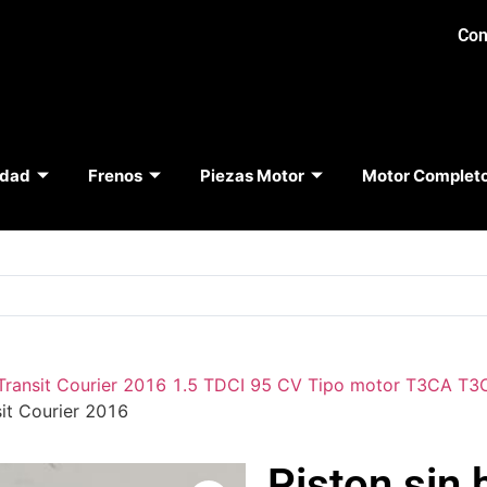
Con
idad
Frenos
Piezas Motor
Motor Complet
Transit Courier 2016 1.5 TDCI 95 CV Tipo motor T3CA T
sit Courier 2016
Piston sin 