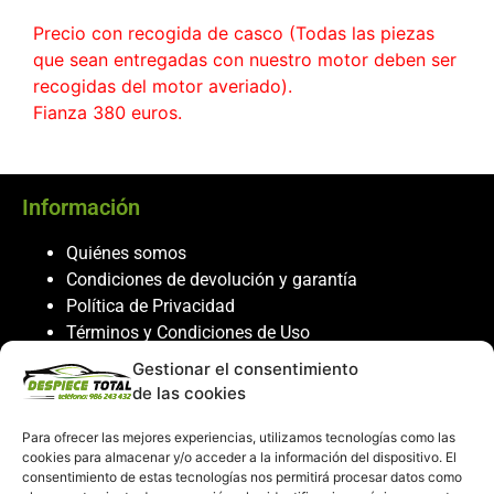
Precio con recogida de casco (Todas las piezas
que sean entregadas con nuestro motor deben ser
recogidas del motor averiado).
Fianza 380 euros.
Información
Quiénes somos
Condiciones de devolución y garantía
Política de Privacidad
Términos y Condiciones de Uso
Política de Cookies
Gestionar el consentimiento
de las cookies
Servicio al cliente
Para ofrecer las mejores experiencias, utilizamos tecnologías como las
Contacto
cookies para almacenar y/o acceder a la información del dispositivo. El
986 243 432
consentimiento de estas tecnologías nos permitirá procesar datos como