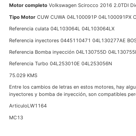
Motor completo
Volkswagen Scirocco 2016 2.0TDI Di
Tipo Motor
CUW CUWA 04L100091P 04L100091PX C
Referencia culata 04L103064L 04L103064LX
Referencia inyectores 0445110471 04L130277AE B
Referencia Bomba inyección 04L130755D 04L1307
Referencia Turbo 04L253010E 04L253056N
75.029 KMS
Entre los cambios de letras en estos motores, hay algun
inyectores y bomba de inyección, son compatibles pe
ArticuloLW1164
MC13