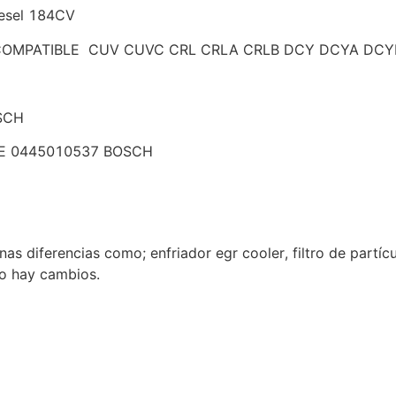
esel 184CV
OMPATIBLE CUV CUVC CRL CRLA CRLB DCY DCYA DCY
OSCH
55E 0445010537 BOSCH
as diferencias como; enfriador egr cooler, filtro de partícu
ro hay cambios.