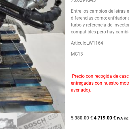
75.029 KMS
Entre los cambios de letras 
diferencias como; enfriador eg
turbo y referencia de inyect
compatibles pero hay cambi
ArticuloLW1164
MC13
Precio con recogida de casc
entregadas con nuestro moto
averiado).
5,380.00
€
4,719.00
€
IVA inc