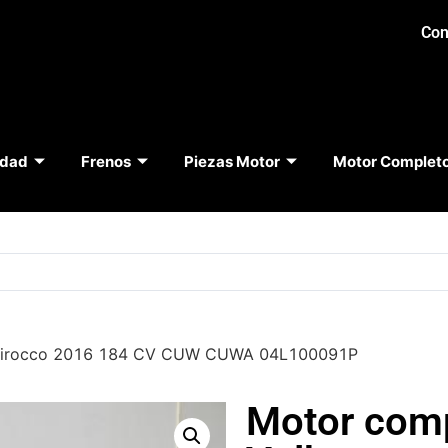
Con
idad
Frenos
Piezas Motor
Motor Complet
Scirocco 2016 184 CV CUW CUWA 04L100091P
Motor com