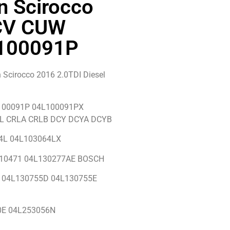
n Scirocco
CV CUW
100091P
Scirocco 2016 2.0TDI Diesel
00091P 04L100091PX
L CRLA CRLB DCY DCYA DCYB
64L 04L103064LX
45110471 04L130277AE BOSCH
ón 04L130755D 04L130755E
10E 04L253056N