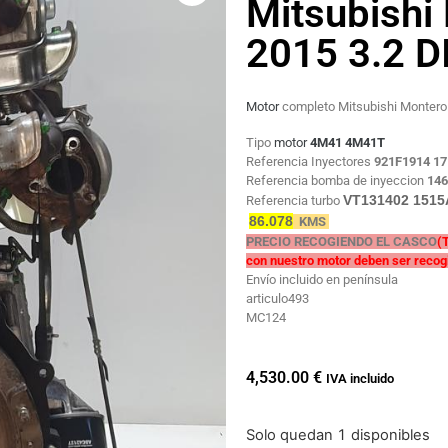
Mitsubishi
2015 3.2 D
Motor
completo Mitsubishi Monter
Tipo
motor
4M41 4M41T
Referencia Inyectores
921F1914 1
Referencia bomba de inyeccion
14
VT131402 1515
Referencia turbo
86.078
KMS
PRECIO RECOGIENDO EL CASCO
(
con nuestro motor deben ser recog
Envío incluido en península
articulo493
MC124
4,530.00
€
IVA incluido
Solo quedan 1 disponibles