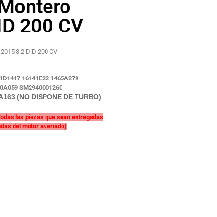
 Montero
ID 200 CV
o 2015
3.2 DID 200 CV
71D1417 16141E22 1465A279
60A059 SM2940001260
A163 (NO DISPONE DE TURBO)
Todas las piezas que sean entregadas
idas del motor averiado)