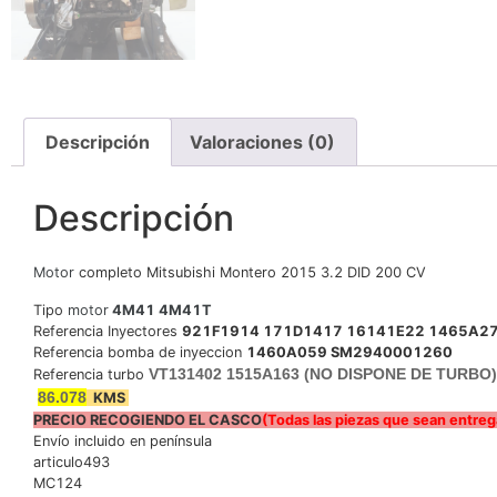
Descripción
Valoraciones (0)
Descripción
Motor
completo Mitsubishi Montero 2015
3.2 DID 200 CV
Tipo
motor
4M41 4M41T
Referencia Inyectores
921F1914 171D1417 16141E22 1465A2
Referencia bomba de inyeccion
1460A059 SM2940001260
VT131402 1515A163 (NO DISPONE DE TURBO)
Referencia turbo
86.078
KMS
PRECIO RECOGIENDO EL CASCO
(Todas las piezas que sean entre
Envío incluido en península
articulo493
MC124