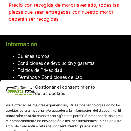
Precio con recogida de motor averiado, todas las
piezas que sean entregadas con nuestro motor,
deberán ser recogidas
Información
Quiénes somos
Condiciones de devolución y garantía
Política de Privacidad
Términos y Condiciones de Uso
Política de Cookies
Gestionar el consentimiento
de las cookies
Servicio al cliente
Para ofrecer las mejores experiencias, utilizamos tecnologías como las
Contacto
cookies para almacenar y/o acceder a la información del dispositivo. El
986 243 432
consentimiento de estas tecnologías nos permitirá procesar datos como
el comportamiento de navegación o las identificaciones únicas en este
608 867 074
sitio. No consentir o retirar el consentimiento, puede afectar
recambiosdespiecetotal@gmail.com