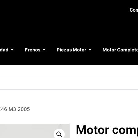
Con
idad
Frenos
Piezas Motor
Motor Complet
E46 M3 2005
Motor com