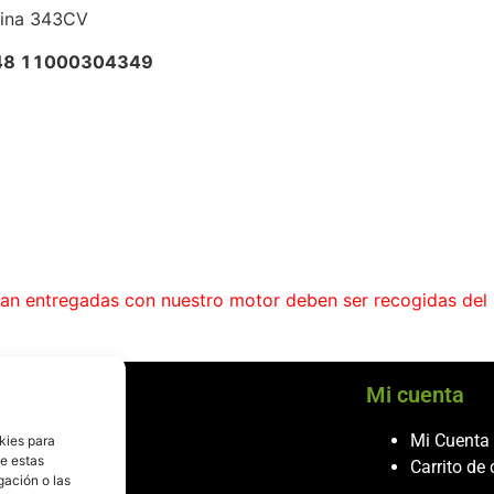
lina 343CV
48 11000304349
ean entregadas con nuestro motor deben ser recogidas del
cio al cliente
Mi cuenta
ontacto
Mi Cuenta
kies para
de estas
986 243 432
Carrito de
gación o las
608 867 074