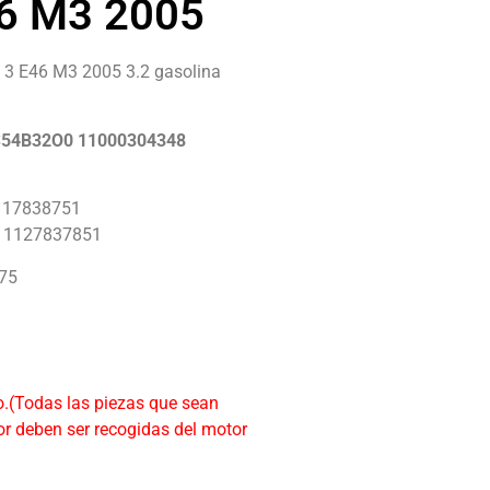
46 M3 2005
3 E46 M3 2005 3.2 gasolina
 S54B32O0 11000304348
1117838751
 11127837851
975
o.(Todas las piezas que sean
r deben ser recogidas del motor