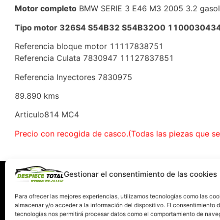
Motor completo
BMW SERIE 3 E46 M3 2005 3.2 gaso
Tipo motor 326S4 S54B32 S54B32O0 110003043
Referencia bloque motor 11117838751
Referencia Culata 7830947 11127837851
Referencia Inyectores 7830975
89.890 kms
Articulo814 MC4
Precio con recogida de casco.(Todas las piezas que s
Gestionar el consentimiento de las cookies
Información
Servi
Quiénes somos
C
Para ofrecer las mejores experiencias, utilizamos tecnologías como las coo
almacenar y/o acceder a la información del dispositivo. El consentimiento 
Condiciones de devolución y garantía
tecnologías nos permitirá procesar datos como el comportamiento de nave
Política de Privacidad