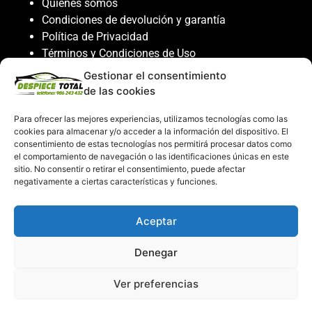
Quiénes somos
Condiciones de devolución y garantía
Política de Privacidad
Términos y Condiciones de Uso
Política de Cookies
Gestionar el consentimiento
de las cookies
Servicio al cliente
Para ofrecer las mejores experiencias, utilizamos tecnologías como las
Contacto
cookies para almacenar y/o acceder a la información del dispositivo. El
consentimiento de estas tecnologías nos permitirá procesar datos como
986 243 432
el comportamiento de navegación o las identificaciones únicas en este
608 867 074
sitio. No consentir o retirar el consentimiento, puede afectar
recambiosdespiecetotal@gmail.com
negativamente a ciertas características y funciones.
Mi cuenta
Aceptar
Mi Cuenta
Denegar
Carrito de compras
Despiece Total ©2026
Ver preferencias
Creado por
Consultor SEO