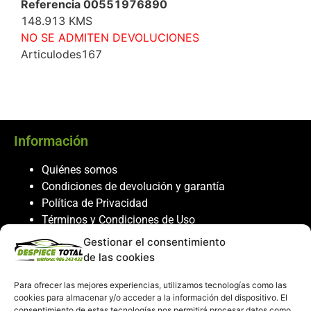
Referencia 00551976890
148.913 KMS
NO SE ADMITEN DEVOLUCIONES
Articulodes167
Información
Quiénes somos
Condiciones de devolución y garantía
Política de Privacidad
Términos y Condiciones de Uso
Política de Cookies
Gestionar el consentimiento
de las cookies
Servicio al cliente
Para ofrecer las mejores experiencias, utilizamos tecnologías como las
Contacto
cookies para almacenar y/o acceder a la información del dispositivo. El
consentimiento de estas tecnologías nos permitirá procesar datos como