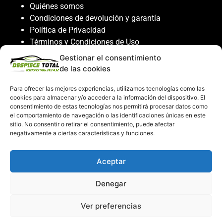
Quiénes somos
Condiciones de devolución y garantía
Política de Privacidad
Términos y Condiciones de Uso
Política de Cookies
Gestionar el consentimiento
de las cookies
Servicio al cliente
Para ofrecer las mejores experiencias, utilizamos tecnologías como las
Contacto
cookies para almacenar y/o acceder a la información del dispositivo. El
986 243 432
consentimiento de estas tecnologías nos permitirá procesar datos como
el comportamiento de navegación o las identificaciones únicas en este
608 867 074
sitio. No consentir o retirar el consentimiento, puede afectar
recambiosdespiecetotal@gmail.com
negativamente a ciertas características y funciones.
Mi cuenta
Aceptar
Mi Cuenta
Denegar
Carrito de compras
Despiece Total ©2026
Ver preferencias