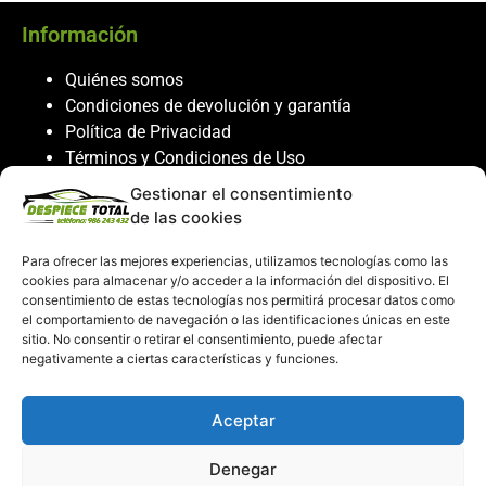
Información
Quiénes somos
Condiciones de devolución y garantía
Política de Privacidad
Términos y Condiciones de Uso
Política de Cookies
Gestionar el consentimiento
de las cookies
Servicio al cliente
Para ofrecer las mejores experiencias, utilizamos tecnologías como las
Contacto
cookies para almacenar y/o acceder a la información del dispositivo. El
986 243 432
consentimiento de estas tecnologías nos permitirá procesar datos como
el comportamiento de navegación o las identificaciones únicas en este
608 867 074
sitio. No consentir o retirar el consentimiento, puede afectar
recambiosdespiecetotal@gmail.com
negativamente a ciertas características y funciones.
Mi cuenta
Aceptar
Mi Cuenta
Denegar
Carrito de compras