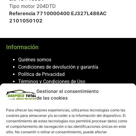
Tipo motor 204DTD
Referencia 7710000400 EJ327L486AC
2101050102
Información
Quiénes somos
Condiciones de devolución y garantía
Política de Privacidad
Términos y Condiciones de Uso
Política de Cookies
Gestionar el consentimiento
de las cookies
Servicio al cliente
Para ofrecer las mejores experiencias, utilizamos tecnologías como las
Contacto
cookies para almacenar y/o acceder a la información del dispositivo. El
986 243 432
consentimiento de estas tecnologías nos permitirá procesar datos como
el comportamiento de navegación o las identificaciones únicas en este
608 867 074
sitio. No consentir o retirar el consentimiento, puede afectar