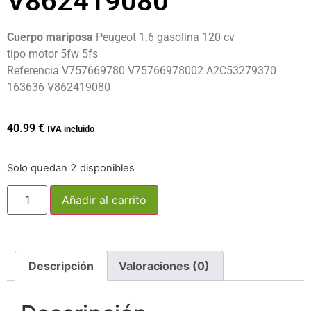
V862419080
Cuerpo mariposa
Peugeot 1.6 gasolina 120 cv
tipo motor 5fw 5fs
Referencia V757669780 V75766978002 A2C53279370
163636 V862419080
40.99
€
IVA incluido
Solo quedan 2 disponibles
Añadir al carrito
Descripción
Valoraciones (0)