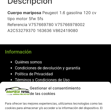
Descripción
Cuerpo mariposa
Peugeot 1.6 gasolina 120 cv
tipo motor 5fw 5fs
Referencia V757669780 V75766978002
A2C53279370 163636 V862419080
Información
Quiénes somos
Condiciones de devolución y garantía
Política de Privacidad
Términos y Condiciones de Uso
Política de Cookies
Gestionar el consentimiento
de las cookies
Servicio al cliente
Para ofrecer las mejores experiencias, utilizamos tecnologías como las
Contacto
cookies para almacenar y/o acceder a la información del dispositivo. El