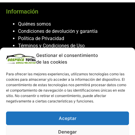
Información
Quiénes somos
Condiciones de devolución y garantía
Política de Privacidad
Términos y Condiciones de Uso
Política de Cookies
Gestionar el consentimiento
de las cookies
Servicio al cliente
Para ofrecer las mejores experiencias, utilizamos tecnologías como las
Contacto
cookies para almacenar y/o acceder a la información del dispositivo. El
986 243 432
consentimiento de estas tecnologías nos permitirá procesar datos como
el comportamiento de navegación o las identificaciones únicas en este
608 867 074
sitio. No consentir o retirar el consentimiento, puede afectar
recambiosdespiecetotal@gmail.com
negativamente a ciertas características y funciones.
Mi cuenta
Aceptar
Mi Cuenta
Denegar
Carrito de compras