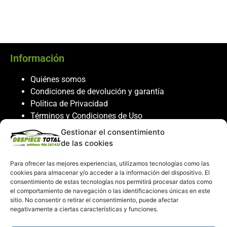
Información
Quiénes somos
Condiciones de devolución y garantía
Política de Privacidad
Términos y Condiciones de Uso
Política de Cookies
Gestionar el consentimiento
de las cookies
Servicio al cliente
Para ofrecer las mejores experiencias, utilizamos tecnologías como las
Contacto
cookies para almacenar y/o acceder a la información del dispositivo. El
986 243 432
consentimiento de estas tecnologías nos permitirá procesar datos como
el comportamiento de navegación o las identificaciones únicas en este
608 867 074
sitio. No consentir o retirar el consentimiento, puede afectar
recambiosdespiecetotal@gmail.com
negativamente a ciertas características y funciones.