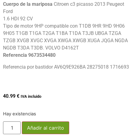
Cuerpo de la mariposa
Citroen c3 picasso 2013 Peugeot
Ford
1.6 HDI 92 CV
Tipo de motor 9HP compatible con T1DB 9HR 9HD 9H06
9H05 T1GB T1GA T2GA T1BA T1DA T3JB UBGA TZGA
TZGB XVGB XVGC XVGA XWGA XWGB XUGA JQGA NGDA
NGDB T3DA T3DB. VOLVO D4162T
Referencia 9673534480
Referencia por bastidor AV6Q9E926BA 28275018 1716693
40.99
€
IVA incluido
Hay existencias
Añadir al carrito