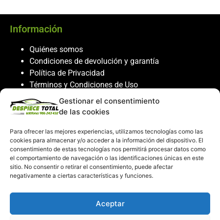
Información
Quiénes somos
Condiciones de devolución y garantía
Política de Privacidad
Términos y Condiciones de Uso
Política de Cookies
Gestionar el consentimiento
de las cookies
Servicio al cliente
Para ofrecer las mejores experiencias, utilizamos tecnologías como las
Contacto
cookies para almacenar y/o acceder a la información del dispositivo. El
986 243 432
consentimiento de estas tecnologías nos permitirá procesar datos como
el comportamiento de navegación o las identificaciones únicas en este
608 867 074
sitio. No consentir o retirar el consentimiento, puede afectar
recambiosdespiecetotal@gmail.com
negativamente a ciertas características y funciones.
Mi cuenta
Aceptar
Mi Cuenta