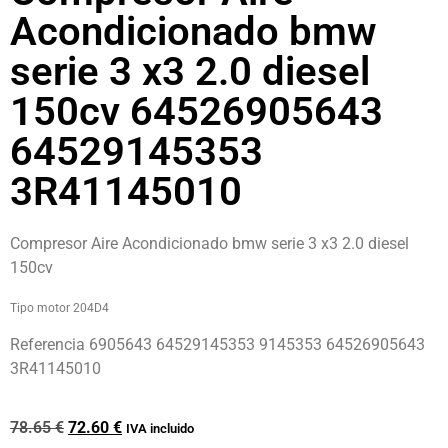
Acondicionado bmw
serie 3 x3 2.0 diesel
150cv 64526905643
64529145353
3R41145010
Compresor Aire Acondicionado bmw serie 3 x3 2.0 diesel
150cv
Tipo motor 204D4
Referencia 6905643 64529145353 9145353 64526905643
3R41145010
78.65
€
72.60
€
IVA incluido