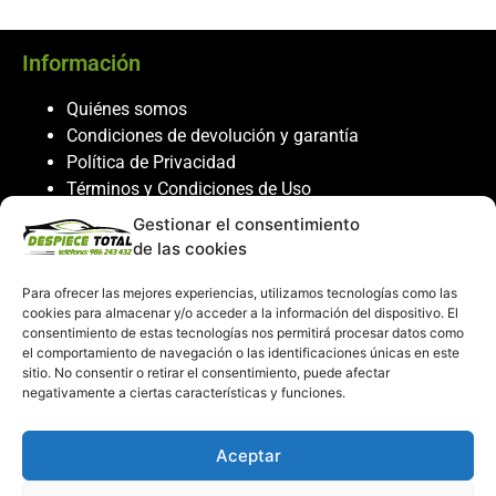
Información
Quiénes somos
Condiciones de devolución y garantía
Política de Privacidad
Términos y Condiciones de Uso
Política de Cookies
Gestionar el consentimiento
de las cookies
Servicio al cliente
Para ofrecer las mejores experiencias, utilizamos tecnologías como las
Contacto
cookies para almacenar y/o acceder a la información del dispositivo. El
consentimiento de estas tecnologías nos permitirá procesar datos como
986 243 432
el comportamiento de navegación o las identificaciones únicas en este
608 867 074
sitio. No consentir o retirar el consentimiento, puede afectar
recambiosdespiecetotal@gmail.com
negativamente a ciertas características y funciones.
Mi cuenta
Aceptar
Mi Cuenta