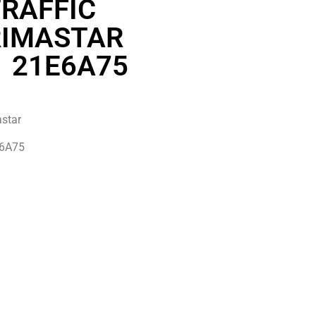
TRAFFIC
RIMASTAR
1 21E6A75
astar
E6A75