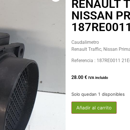
RENAULT 
NISSAN P
187RE001
Caudalimetro
Renault Traffic, Nissan Prim
Referencia : 187RE0011 21
28.00
€
IVA incluido
Solo quedan 1 disponibles
Añadir al carrito