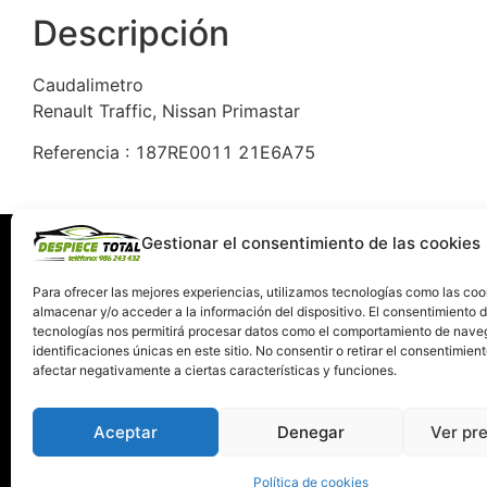
Descripción
Caudalimetro
Renault Traffic, Nissan Primastar
Referencia : 187RE0011 21E6A75
Gestionar el consentimiento de las cookies
Información
Servi
Quiénes somos
C
Para ofrecer las mejores experiencias, utilizamos tecnologías como las coo
almacenar y/o acceder a la información del dispositivo. El consentimiento 
Condiciones de devolución y garantía
tecnologías nos permitirá procesar datos como el comportamiento de nave
Política de Privacidad
identificaciones únicas en este sitio. No consentir o retirar el consentimien
Términos y Condiciones de Uso
afectar negativamente a ciertas características y funciones.
Política de Cookies
Aceptar
Denegar
Ver pr
Política de cookies