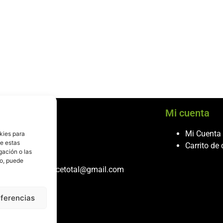
cio al cliente
Mi cuenta
ontacto
Mi Cuenta
kies para
de estas
986 243 432
Carrito de
gación o las
608 867 074
to, puede
recambiosdespiecetotal@gmail.com
eferencias