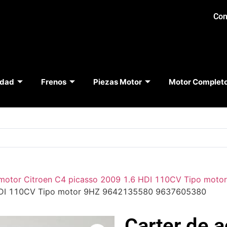
Con
idad
Frenos
Piezas Motor
Motor Complet
motor Citroen C4 picasso 2009 1.6 HDI 110CV Tipo mot
6 HDI 110CV Tipo motor 9HZ 9642135580 9637605380
Carter de a