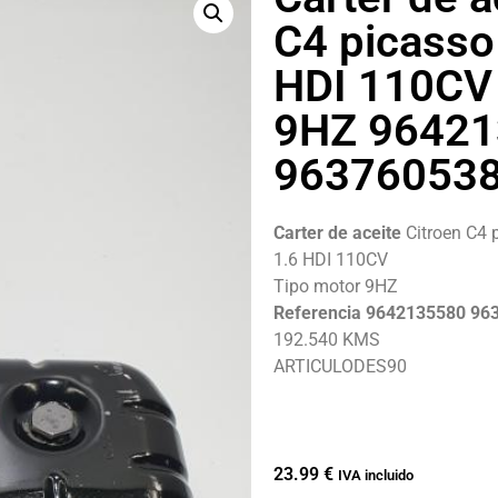
C4 picasso
HDI 110CV
9HZ 9642
96376053
Carter de aceite
Citroen C4 
1.6 HDI 110CV
Tipo motor 9HZ
Referencia 9642135580 96
192.540 KMS
ARTICULODES90
23.99
€
IVA incluido