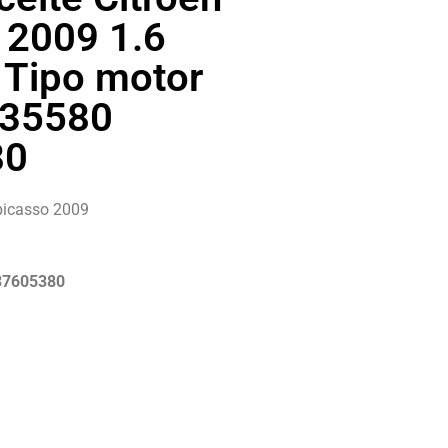
 2009 1.6
 Tipo motor
135580
80
picasso 2009
37605380