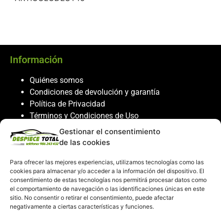
Información
Quiénes somos
Condiciones de devolución y garantía
Política de Privacidad
Términos y Condiciones de Uso
Política de Cookies
Gestionar el consentimiento
de las cookies
Servicio al cliente
Para ofrecer las mejores experiencias, utilizamos tecnologías como las
Contacto
cookies para almacenar y/o acceder a la información del dispositivo. El
consentimiento de estas tecnologías nos permitirá procesar datos como
986 243 432
el comportamiento de navegación o las identificaciones únicas en este
608 867 074
sitio. No consentir o retirar el consentimiento, puede afectar
recambiosdespiecetotal@gmail.com
negativamente a ciertas características y funciones.