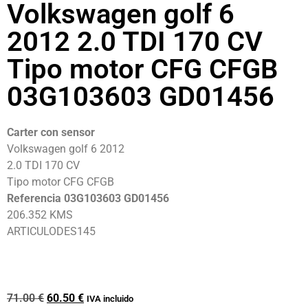
Volkswagen golf 6
2012 2.0 TDI 170 CV
Tipo motor CFG CFGB
03G103603 GD01456
Carter con sensor
Volkswagen golf 6 2012
2.0 TDI 170 CV
Tipo motor CFG CFGB
Referencia 03G103603 GD01456
206.352 KMS
ARTICULODES145
71.00
€
60.50
€
IVA incluido