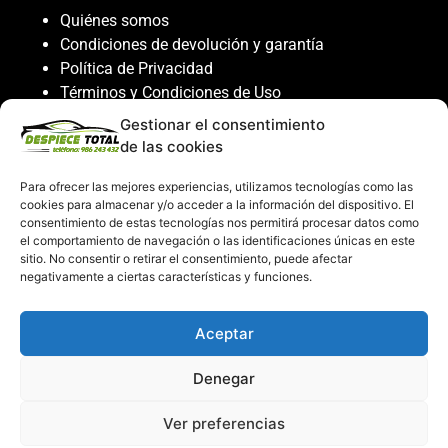
Quiénes somos
Condiciones de devolución y garantía
Política de Privacidad
Términos y Condiciones de Uso
Política de Cookies
Gestionar el consentimiento
de las cookies
Servicio al cliente
Para ofrecer las mejores experiencias, utilizamos tecnologías como las
Contacto
cookies para almacenar y/o acceder a la información del dispositivo. El
986 243 432
consentimiento de estas tecnologías nos permitirá procesar datos como
el comportamiento de navegación o las identificaciones únicas en este
608 867 074
sitio. No consentir o retirar el consentimiento, puede afectar
recambiosdespiecetotal@gmail.com
negativamente a ciertas características y funciones.
Mi cuenta
Aceptar
Mi Cuenta
Denegar
Carrito de compras
Despiece Total ©2026
Ver preferencias