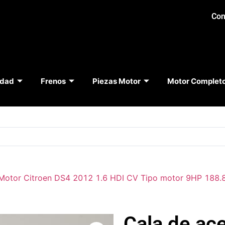
Con
idad
Frenos
Piezas Motor
Motor Complet
Motor Citroen DS4 2012 1.6 HDI CV Tipo motor 9HP 188
Cala de ace