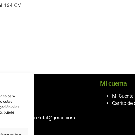
l 194 CV
cio al cliente
Mi cuenta
ontacto
Mi Cuenta
kies para
de estas
986 243 432
Carrito de
gación o las
608 867 074
to, puede
recambiosdespiecetotal@gmail.com
eferencias