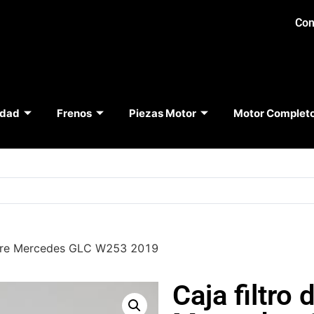
Con
idad
Frenos
Piezas Motor
Motor Complet
 aire Mercedes GLC W253 2019
Caja filtro 