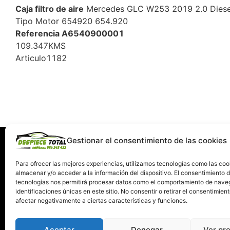
Caja filtro de aire
Mercedes GLC W253 2019 2.0 Diese
Tipo Motor 654920 654.920
Referencia A6540900001
109.347KMS
Articulo1182
Gestionar el consentimiento de las cookies
Información
Servi
Quiénes somos
C
Para ofrecer las mejores experiencias, utilizamos tecnologías como las coo
almacenar y/o acceder a la información del dispositivo. El consentimiento 
Condiciones de devolución y garantía
tecnologías nos permitirá procesar datos como el comportamiento de nave
Política de Privacidad
identificaciones únicas en este sitio. No consentir o retirar el consentimien
Términos y Condiciones de Uso
afectar negativamente a ciertas características y funciones.
Política de Cookies
Aceptar
Denegar
Ver pr