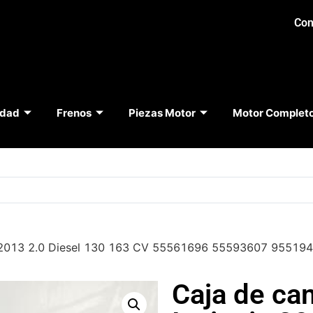
Con
idad
Frenos
Piezas Motor
Motor Complet
ia 2013 2.0 Diesel 130 163 CV 55561696 55593607 9551
Caja de ca