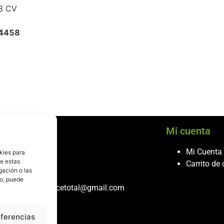
63 CV
24458
cio al cliente
Mi cuenta
ontacto
Mi Cuenta
kies para
de estas
986 243 432
Carrito de
gación o las
608 867 074
to, puede
recambiosdespiecetotal@gmail.com
eferencias