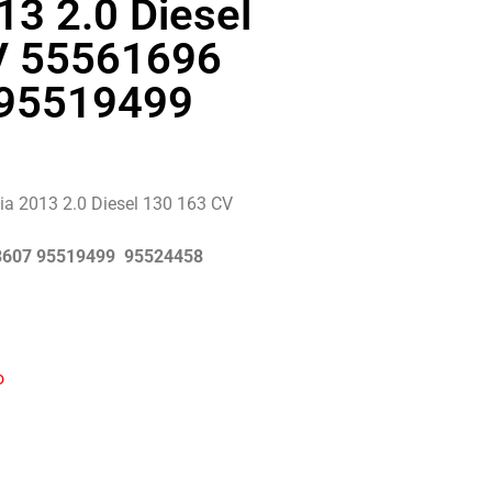
13 2.0 Diesel
V 55561696
 95519499
nia 2013 2.0 Diesel 130 163 CV
3607 95519499 95524458
o