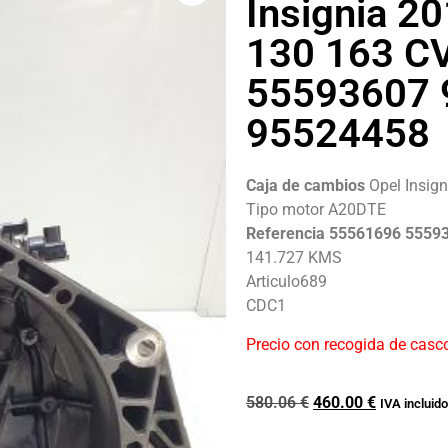
Insignia 20
130 163 C
55593607
95524458
Caja de cambios
Opel Insig
Tipo motor A20DTE
Referencia 55561696 5559
141.727 KMS
Articulo689
CDC1
Precio con recogida de casc
580.06
€
460.00
€
IVA incluido