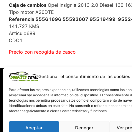
Caja de cambios
Opel Insignia 2013 2.0 Diesel 130 1
Tipo motor A20DTE
Referencia 55561696 55593607 95519499 955
141.727 KMS
Articulo689
CDC1
Precio con recogida de casco
Gestionar el consentimiento de las cookies
Información
Servi
Quiénes somos
C
Para ofrecer las mejores experiencias, utilizamos tecnologías como las coo
almacenar y/o acceder a la información del dispositivo. El consentimiento 
Condiciones de devolución y garantía
tecnologías nos permitirá procesar datos como el comportamiento de nave
Política de Privacidad
identificaciones únicas en este sitio. No consentir o retirar el consentimien
Términos y Condiciones de Uso
afectar negativamente a ciertas características y funciones.
Política de Cookies
Aceptar
Denegar
Ver pr